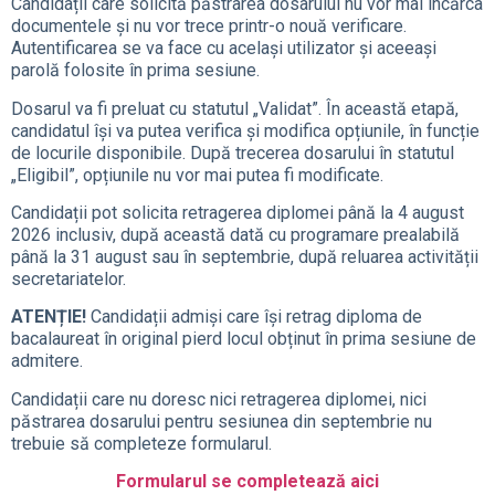
Candidații care solicită păstrarea dosarului nu vor mai încărca
documentele și nu vor trece printr-o nouă verificare.
Autentificarea se va face cu același utilizator și aceeași
parolă folosite în prima sesiune.
Dosarul va fi preluat cu statutul „Validat”. În această etapă,
candidatul își va putea verifica și modifica opțiunile, în funcție
de locurile disponibile. După trecerea dosarului în statutul
„Eligibil”, opțiunile nu vor mai putea fi modificate.
Candidații pot solicita retragerea diplomei până la 4 august
2026 inclusiv, după această dată cu programare prealabilă
până la 31 august sau în septembrie, după reluarea activității
secretariatelor.
ATENȚIE!
Candidații admiși care își retrag diploma de
bacalaureat în original pierd locul obținut în prima sesiune de
admitere.
Candidații care nu doresc nici retragerea diplomei, nici
păstrarea dosarului pentru sesiunea din septembrie nu
trebuie să completeze formularul.
Formularul se completează aici