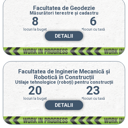
Facultatea de Geodezie
Măsurători terestre și cadastru
8
6
locuri la buget
*locuri cu taxă
DETALII
Facultatea de Inginerie Mecanică și
Robotică în Construcții
Utilaje tehnologice (roboți) pentru construcții
20
23
locuri la buget
*locuri cu taxă
DETALII