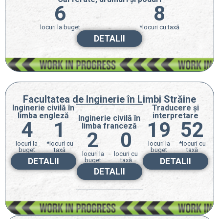
6
8
locuri la buget
*locuri cu taxă
DETALII
Facultatea de Inginerie în Limbi Străine
Inginerie civilă în
Traducere și
limba engleză
interpretare
Inginerie civilă în
4
1
19
52
limba franceză
2
0
locuri la
*locuri cu
locuri la
*locuri cu
buget
taxă
buget
taxă
locuri la
locuri cu
DETALII
DETALII
buget
taxă
DETALII