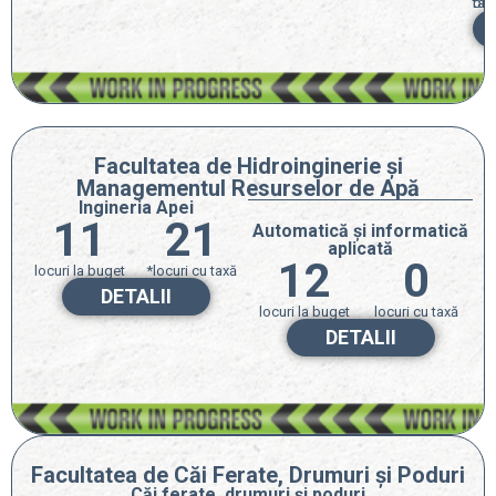
bug
tax
Facultatea de Hidroinginerie și
Managementul Resurselor de Apă
Ingineria Apei
11
21
Automatică și informatică
aplicată
12
0
locuri la buget
*locuri cu taxă
DETALII
locuri la buget
locuri cu taxă
DETALII
Facultatea de Căi Ferate, Drumuri și Poduri
Căi ferate, drumuri și poduri