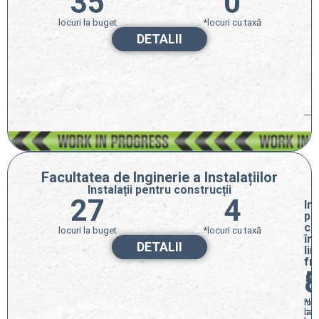
35
0
locuri la buget
*locuri cu taxă
DETALII
Facultatea de Inginerie a Instalațiilor
Instalații pentru construcții
27
4
Ins
pe
co
locuri la buget
*locuri cu taxă
în
DETALII
li
fr
loc
*lo
la
cu