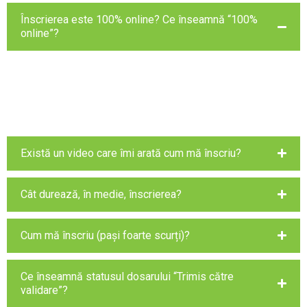
Înscrierea este 100% online? Ce înseamnă “100%
online”?
Da. “100% online” înseamnă că îți faci contul, completezi
datele, îți alegi opțiunile, încarci documentele și finalizezi
dosarul direct în platforma
admitereonline.utcb.ro
, fără
drumuri inutile în etapa de înscriere.
Există un video care îmi arată cum mă înscriu?
Cât durează, în medie, înscrierea?
Cum mă înscriu (pași foarte scurți)?
Ce înseamnă statusul dosarului “Trimis către
validare”?