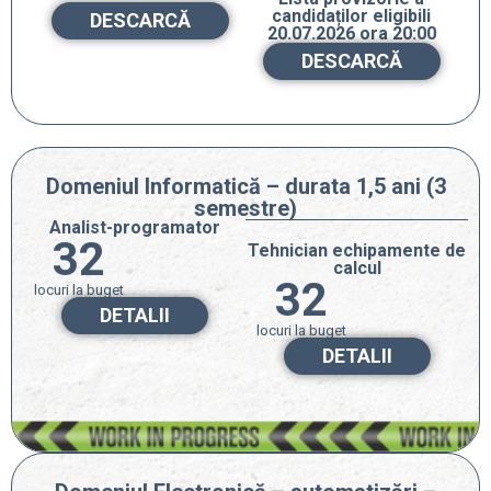
candidaților eligibili
DESCARCĂ
20.07.2026 ora 20:00
DESCARCĂ
Domeniul Informatică – durata 1,5 ani (3
semestre)
Analist-programator
32
Tehnician echipamente de
calcul
32
locuri la buget
DETALII
locuri la buget
DETALII