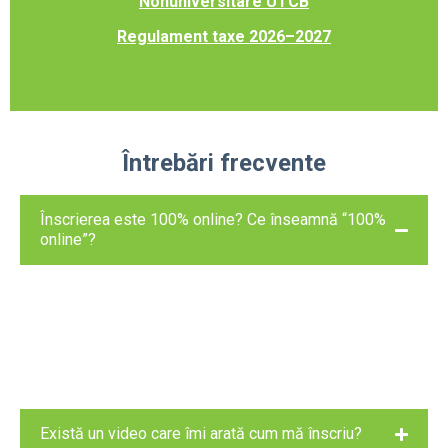
Nonuniversitare UTCB
Regulament taxe 2026–2027
Întrebări frecvente
Înscrierea este 100% online? Ce înseamnă “100%
online”?
Da. “100% online” înseamnă că îți faci contul,
completezi datele, îți alegi opțiunile, încarci
documentele și finalizezi dosarul direct în platforma
admitereonline.utcb.ro
, fără drumuri inutile în etapa
de înscriere.
Există un video care îmi arată cum mă înscriu?